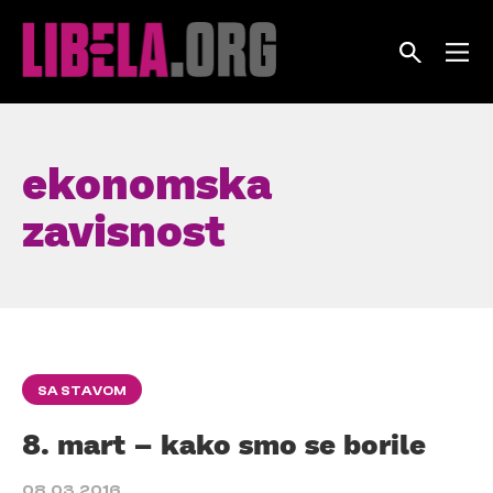
Skip
to
content
ekonomska
zavisnost
SA STAVOM
8. mart – kako smo se borile
08.03.2016.