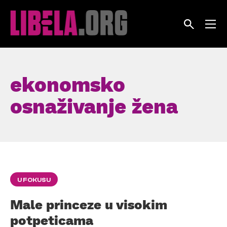
Skip
to
content
ekonomsko
osnaživanje žena
U FOKUSU
Male princeze u visokim
potpeticama