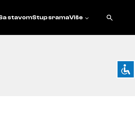
Sa stavom
Stup srama
Više