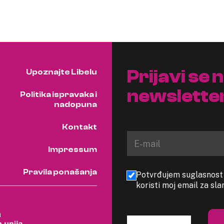
Prijavi se 
Upoznajte Libelu
newslette
Politika ispravaka i
nadopuna
Kontakt
Impressum
Pravila ponašanja
Potvrđujem suglasnost s
koristi moj email za sl