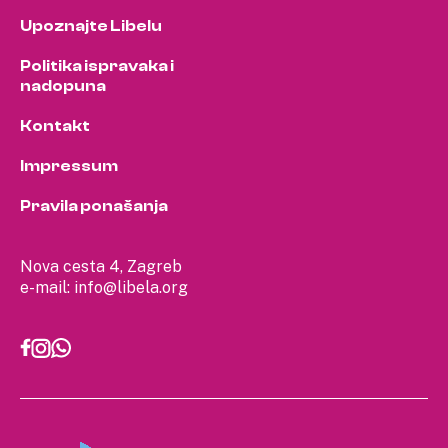
Upoznajte Libelu
Politika ispravaka i
nadopuna
Kontakt
Impressum
Pravila ponašanja
Nova cesta 4, Zagreb
e-mail:
info@libela.org