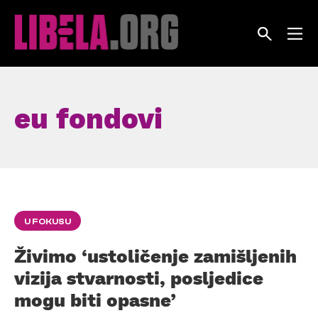
Skip
to
content
eu fondovi
U FOKUSU
Živimo ‘ustoličenje zamišljenih
vizija stvarnosti, posljedice
mogu biti opasne’