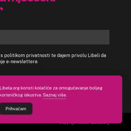
r
 politikom privatnosti te dajem privolu Libeli da
anje e-newslettera
Libela.org koristi kolačiće za omogućavanje boljeg
korisničkog iskustva.
Saznaj više
.
Prihvaćam
Copyright 2026. Libela.org