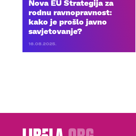
Nova EU Strategija za
rodnu ravnopravnost:
kako je prošlo javno
savjetovanje?
16.08.2025.