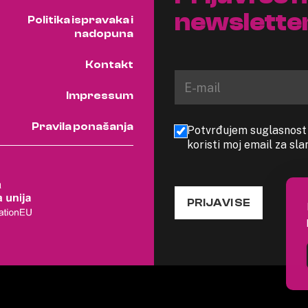
newslette
Politika ispravaka i
nadopuna
Kontakt
Impressum
Pravila ponašanja
Potvrđujem suglasnost s
koristi moj email za sl
PRIJAVI SE