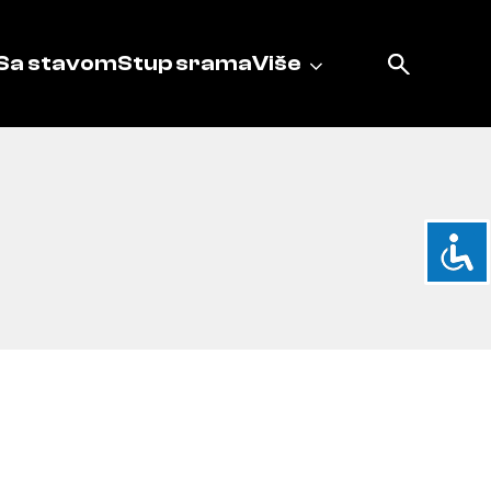
Sa stavom
Stup srama
Više