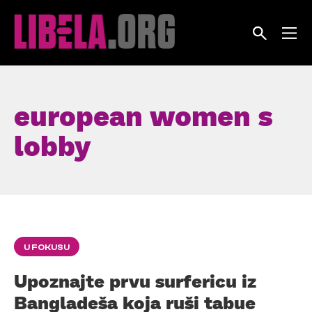
Skip
to
content
european women s
lobby
U FOKUSU
Upoznajte prvu surfericu iz
Bangladeša koja ruši tabue