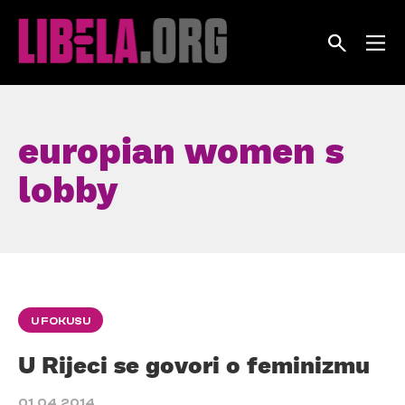
Skip
to
content
europian women s
lobby
U FOKUSU
U Rijeci se govori o feminizmu
01.04.2014.