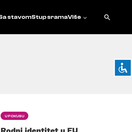
Sa stavom
Stup srama
Više
U FOKUSU
Rodni identitet u EU