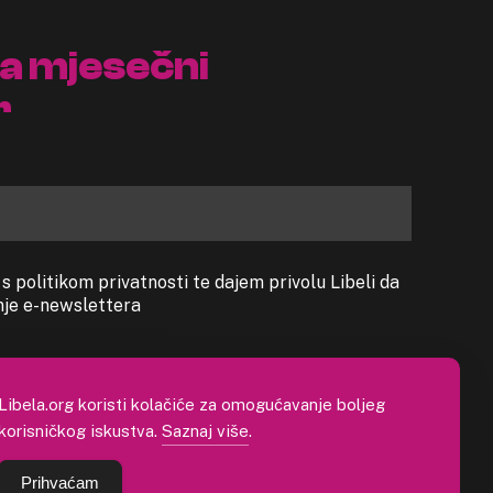
na mjesečni
r
 politikom privatnosti te dajem privolu Libeli da
anje e-newslettera
Libela.org koristi kolačiće za omogućavanje boljeg
korisničkog iskustva.
Saznaj više
.
Prihvaćam