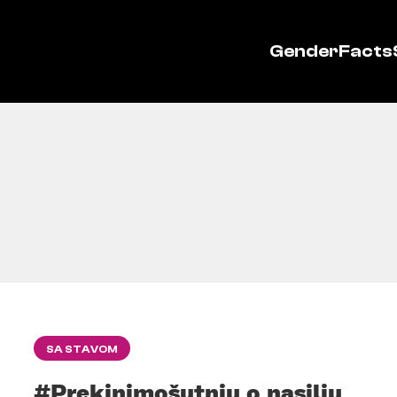
GenderFacts
SA STAVOM
#Prekinimošutnju o nasilju