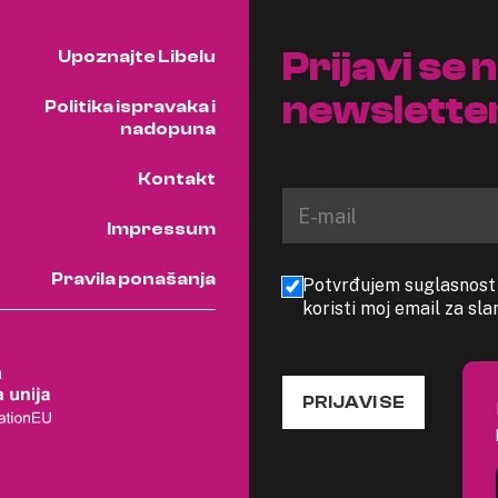
Prijavi se 
Upoznajte Libelu
newslette
Politika ispravaka i
nadopuna
Kontakt
Impressum
Pravila ponašanja
Potvrđujem suglasnost s
koristi moj email za sl
PRIJAVI SE