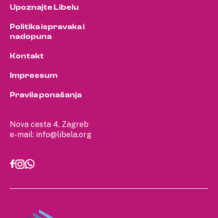
Upoznajte Libelu
Politika ispravaka i
nadopuna
Kontakt
Impressum
Pravila ponašanja
Nova cesta 4, Zagreb
e-mail:
info@libela.org