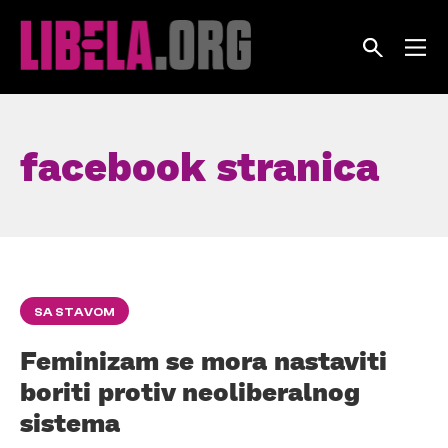
Skip
to
content
facebook stranica
SA STAVOM
Feminizam se mora nastaviti
boriti protiv neoliberalnog
sistema