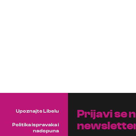
Prijavi se 
Upoznajte Libelu
newslette
Politika ispravaka i
nadopuna