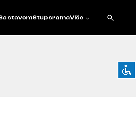
Sa stavom
Stup srama
Više