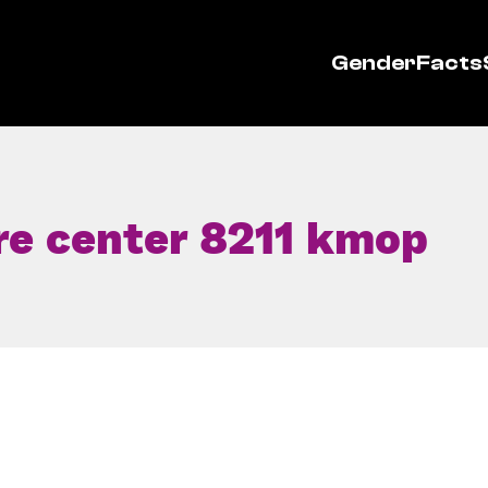
GenderFacts
re center 8211 kmop