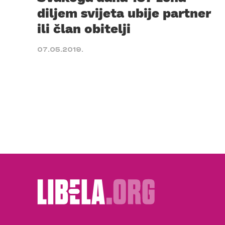
diljem svijeta ubije partner
ili član obitelji
07.05.2019.