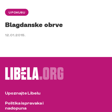
U FOKUSU
Blagdanske obrve
12.01.2015.
Upoznajte Libelu
Politika ispravaka i
nadopuna