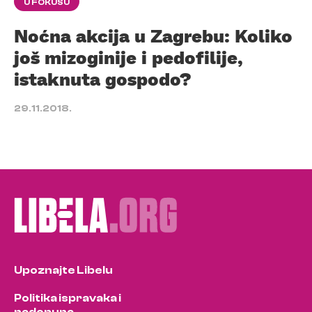
U FOKUSU
Noćna akcija u Zagrebu: Koliko
još mizoginije i pedofilije,
istaknuta gospodo?
29.11.2018.
Upoznajte Libelu
Politika ispravaka i