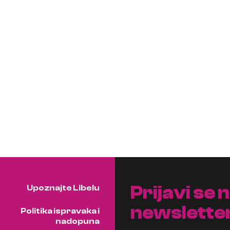
Prijavi se 
Upoznajte Libelu
newslette
Politika ispravaka i
nadopuna