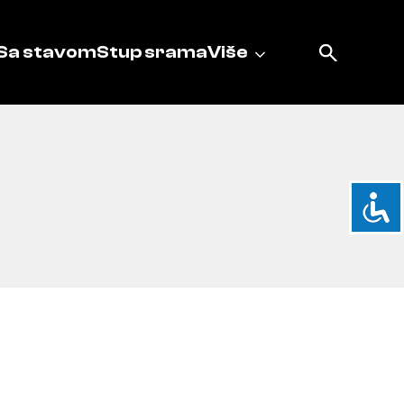
Sa stavom
Stup srama
Više