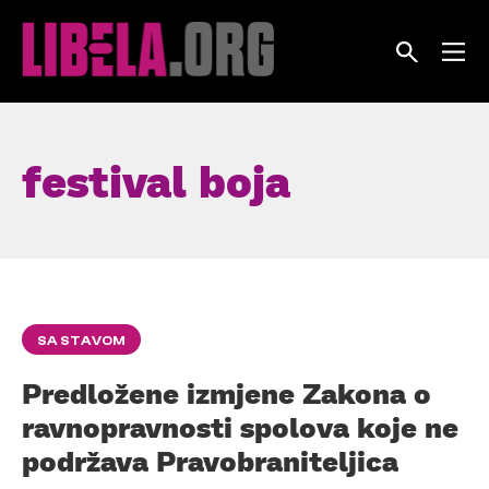
Skip
to
content
festival boja
SA STAVOM
Predložene izmjene Zakona o
ravnopravnosti spolova koje ne
podržava Pravobraniteljica