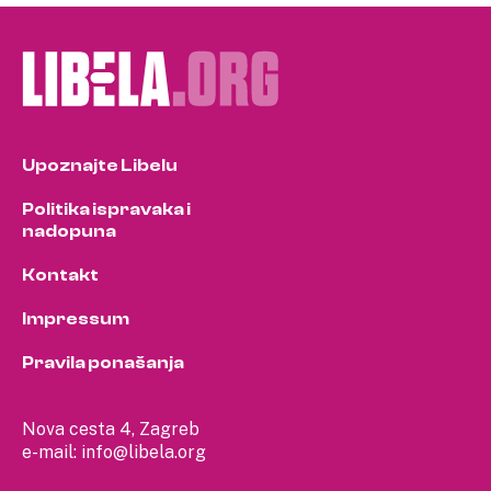
Upoznajte Libelu
Politika ispravaka i
nadopuna
Kontakt
Impressum
Pravila ponašanja
Nova cesta 4, Zagreb
e-mail:
info@libela.org