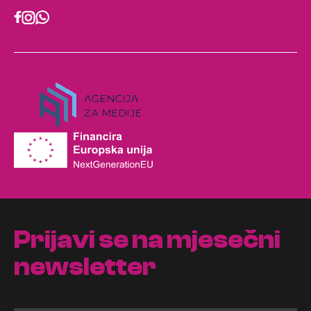
Prijavi se na mjesečni
newsletter