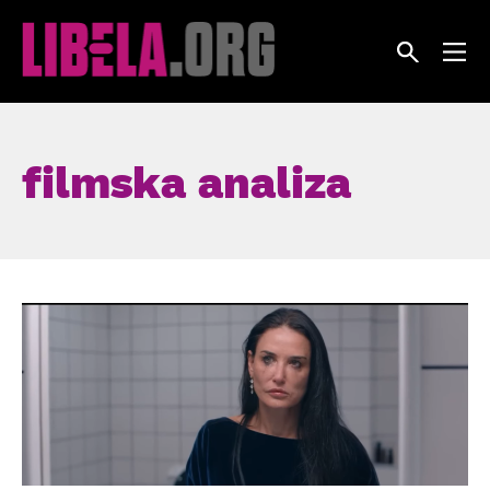
Skip
to
content
filmska analiza