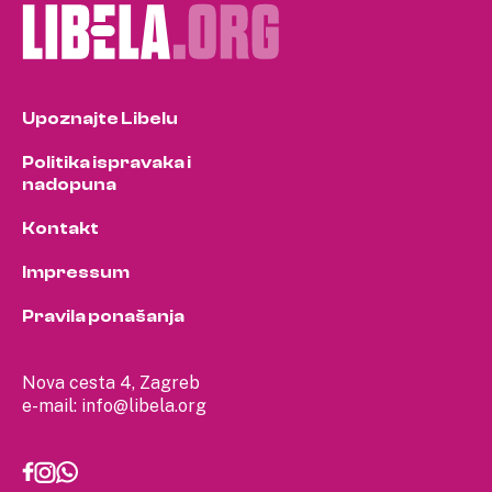
Upoznajte Libelu
Politika ispravaka i
nadopuna
Kontakt
Impressum
Pravila ponašanja
Nova cesta 4, Zagreb
e-mail:
info@libela.org