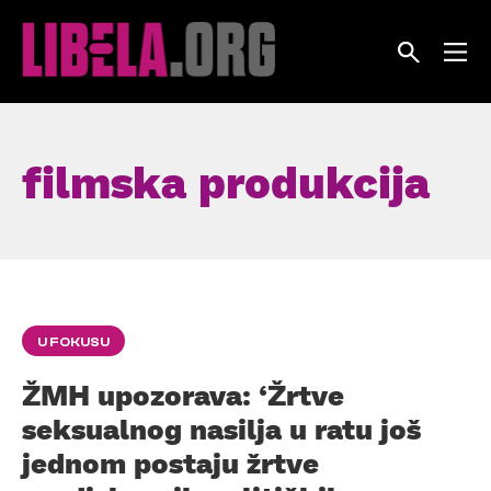
Skip
to
content
filmska produkcija
U FOKUSU
ŽMH upozorava: ‘Žrtve
seksualnog nasilja u ratu još
jednom postaju žrtve