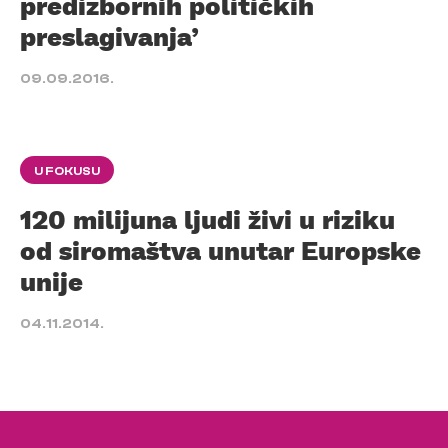
predizbornih političkih
preslagivanja’
09.09.2016.
U FOKUSU
120 milijuna ljudi živi u riziku
od siromaštva unutar Europske
unije
04.11.2014.