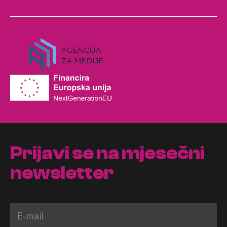
Prijavi se na mjesečni
newsletter