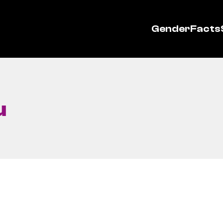
GenderFacts
u