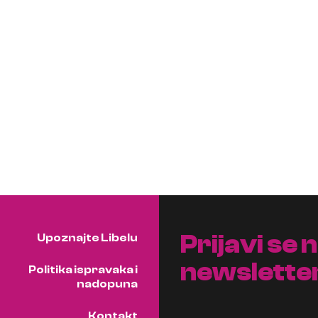
Prijavi se 
Upoznajte Libelu
newslette
Politika ispravaka i
nadopuna
Kontakt