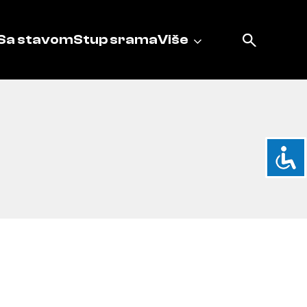
Sa stavom
Stup srama
Više