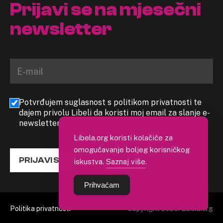
Prijavi se na mjesečni
newsletter
Potvrđujem suglasnost s politikom privatnosti te
dajem privolu Libeli da koristi moj email za slanje e-
newslettera
Libela.org koristi kolačiće za
omogućavanje boljeg korisničkog
PRIJAVI SE
iskustva.
Saznaj više
.
Prihvaćam
Politika privatnosti
Copyright 2026. Libela.org