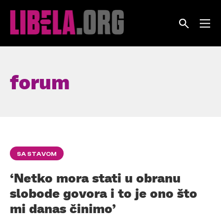
Skip
to
content
forum
SA STAVOM
‘Netko mora stati u obranu
slobode govora i to je ono što
mi danas činimo’