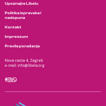
Upoznajte Libelu
Politika ispravaka i
nadopuna
Kontakt
Impressum
Pravila ponašanja
Nova cesta 4, Zagreb
e-mail:
info@libela.org