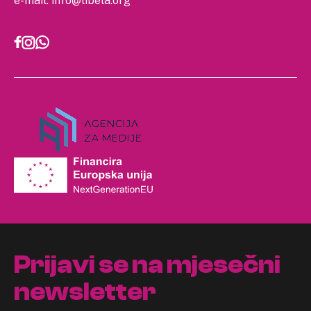
e-mail:
info@libela.org
Prijavi se na mjesečni
newsletter