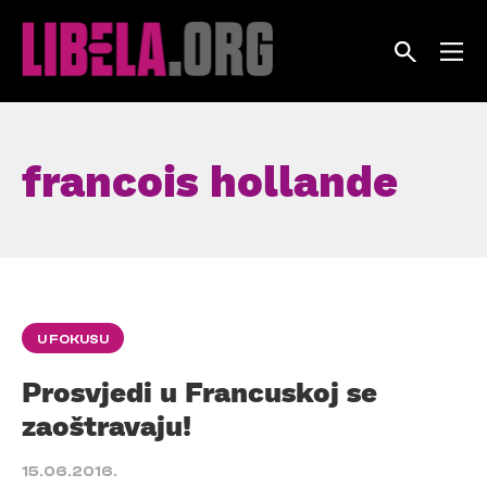
Skip
to
content
francois hollande
U FOKUSU
Prosvjedi u Francuskoj se
zaoštravaju!
15.06.2016.