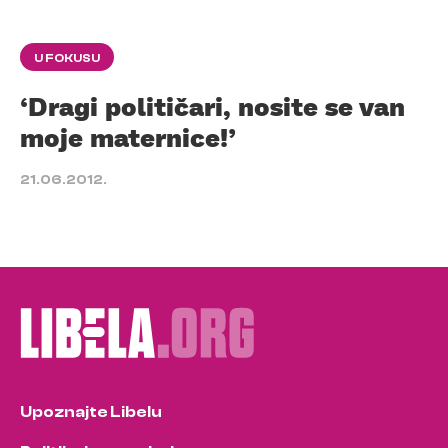
U FOKUSU
‘Dragi političari, nosite se van
moje maternice!’
21.06.2012.
Upoznajte Libelu