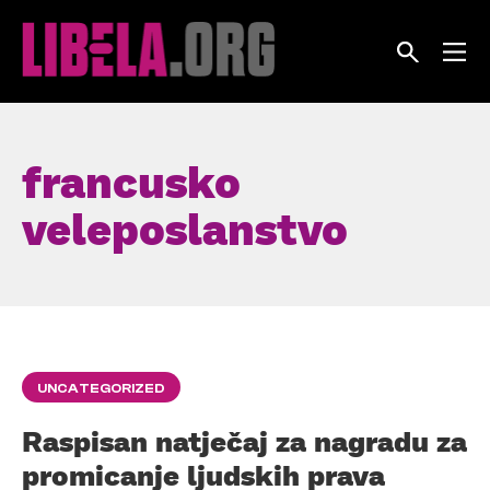
Skip
to
content
francusko
veleposlanstvo
UNCATEGORIZED
Raspisan natječaj za nagradu za
promicanje ljudskih prava