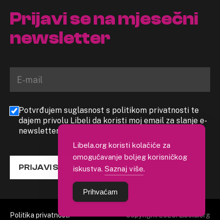
Prijavi se na mjesečni
newsletter
Potvrđujem suglasnost s politikom privatnosti te
dajem privolu Libeli da koristi moj email za slanje e-
newslettera
Libela.org koristi kolačiće za
omogućavanje boljeg korisničkog
PRIJAVI SE
iskustva.
Saznaj više
.
Prihvaćam
Politika privatnosti
Copyright 2026. Libela.org