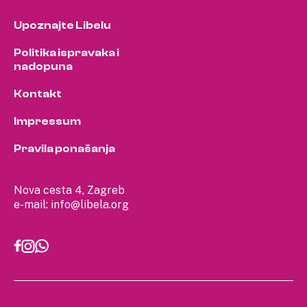
Upoznajte Libelu
Politika ispravaka i
nadopuna
Kontakt
Impressum
Pravila ponašanja
Nova cesta 4, Zagreb
e-mail:
info@libela.org