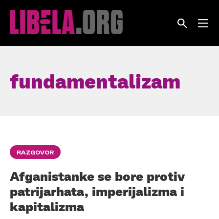
Skip
to
content
fundamentalizam
RAZGOVOR
Afganistanke se bore protiv
patrijarhata, imperijalizma i
kapitalizma