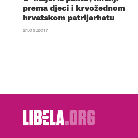
prema djeci i krvožednom
hrvatskom patrijarhatu
21.06.2017.