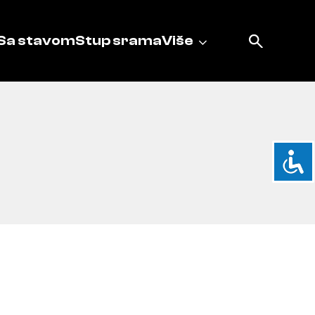
Sa stavom
Stup srama
Više