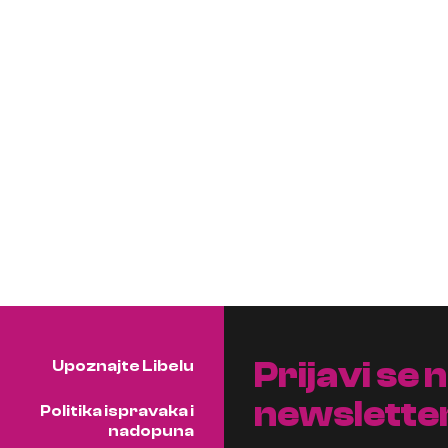
Prijavi se 
Upoznajte Libelu
newslette
Politika ispravaka i
nadopuna