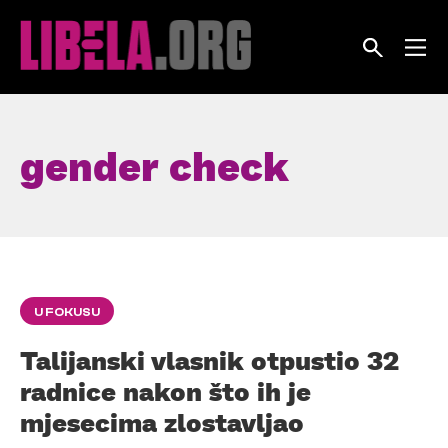
Skip
to
content
gender check
U FOKUSU
Talijanski vlasnik otpustio 32
radnice nakon što ih je
mjesecima zlostavljao