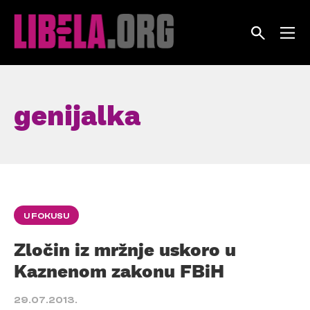
Skip
to
content
genijalka
U FOKUSU
Zločin iz mržnje uskoro u
Kaznenom zakonu FBiH
29.07.2013.