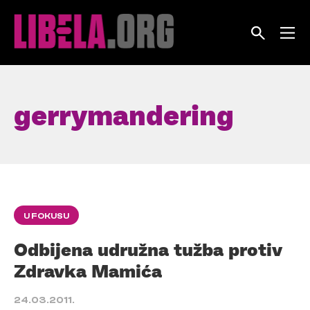
Skip
to
content
gerrymandering
U FOKUSU
Odbijena udružna tužba protiv
Zdravka Mamića
24.03.2011.