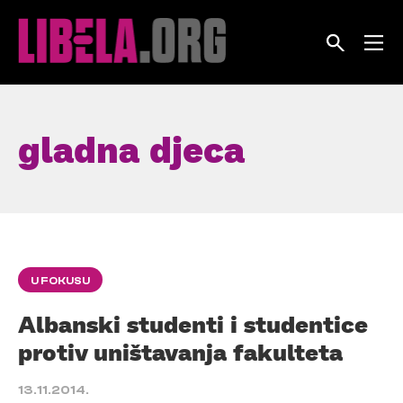
Skip
to
content
gladna djeca
U FOKUSU
Albanski studenti i studentice
protiv uništavanja fakulteta
13.11.2014.