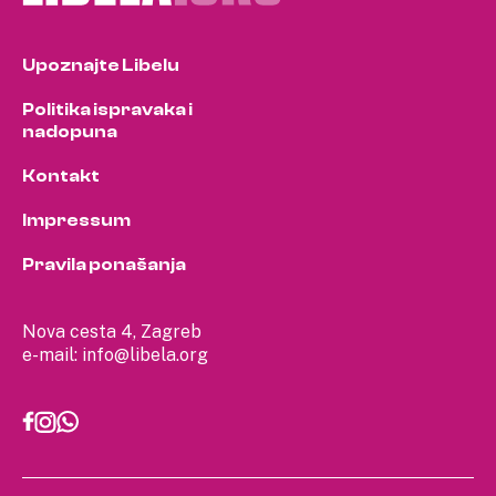
Upoznajte Libelu
Politika ispravaka i
nadopuna
Kontakt
Impressum
Pravila ponašanja
Nova cesta 4, Zagreb
e-mail:
info@libela.org