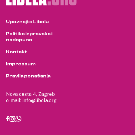
Upoznajte Libelu
Politika ispravaka i
nadopuna
Kontakt
Impressum
Pravila ponašanja
Nova cesta 4, Zagreb
e-mail:
info@libela.org