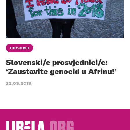
U FOKUSU
Slovenski/e prosvjednici/e:
‘Zaustavite genocid u Afrinu!’
22.03.2018.