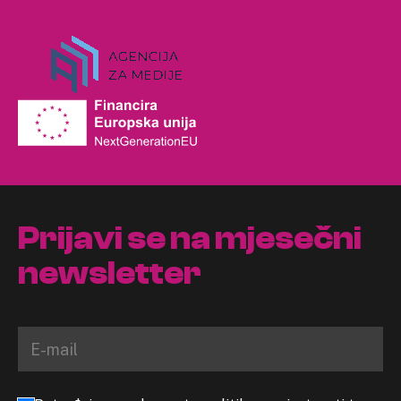
Prijavi se na mjesečni
newsletter