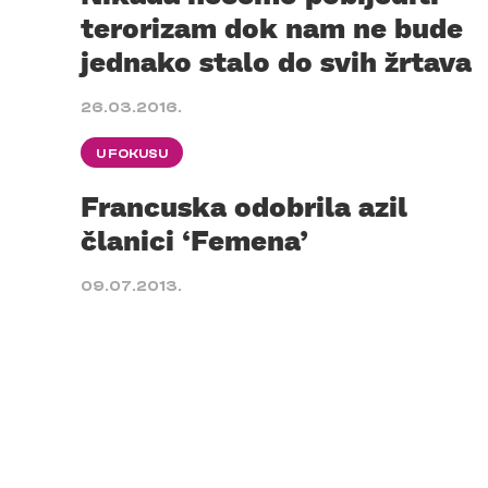
terorizam dok nam ne bude
jednako stalo do svih žrtava
26.03.2016.
U FOKUSU
Francuska odobrila azil
članici ‘Femena’
09.07.2013.