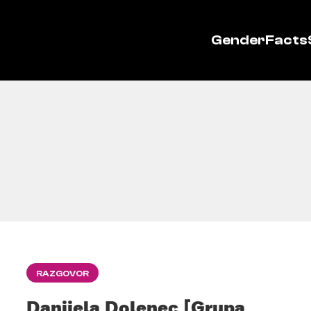
GenderFacts
RAZGOVOR
Danijela Dolenec [Grupa