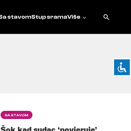
Sa stavom
Stup srama
Više
SA STAVOM
Šok kad sudac ‘povjeruje’