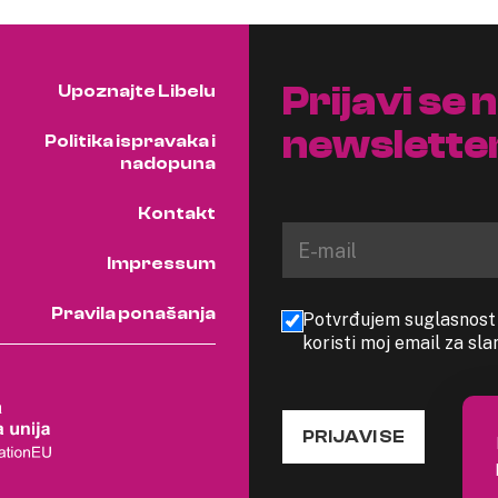
Prijavi se 
Upoznajte Libelu
newslette
Politika ispravaka i
nadopuna
Kontakt
Impressum
Pravila ponašanja
Potvrđujem suglasnost s
koristi moj email za sl
PRIJAVI SE