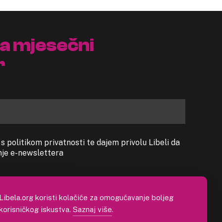
na mjesečni
r
 politikom privatnosti te dajem privolu Libeli da
anje e-newslettera
Libela.org koristi kolačiće za omogućavanje boljeg
korisničkog iskustva.
Saznaj više
.