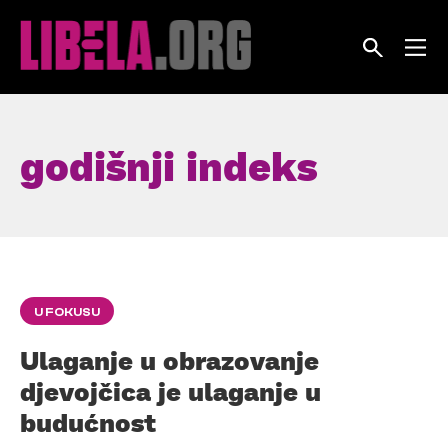
Skip
to
content
godišnji indeks
U FOKUSU
Ulaganje u obrazovanje
djevojčica je ulaganje u
budućnost