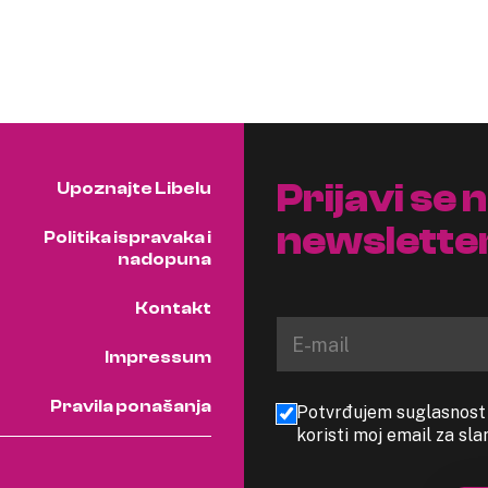
Prijavi se 
Upoznajte Libelu
newslette
Politika ispravaka i
nadopuna
Kontakt
Impressum
Pravila ponašanja
Potvrđujem suglasnost s
koristi moj email za sl