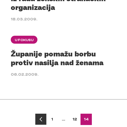
organizacija
18.03.2009.
U FOKUSU
Županije pomažu borbu
protiv nasilja nad ženama
06.02.2009.
1
…
12
14