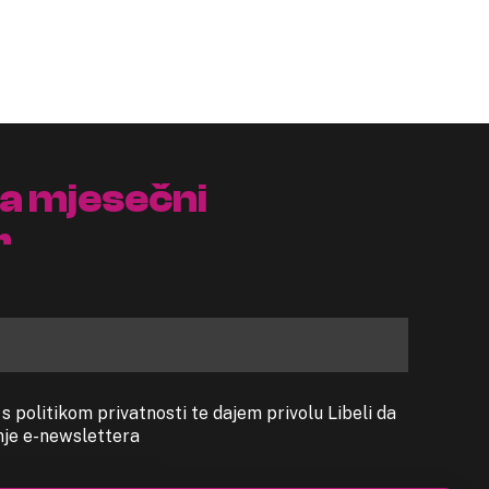
na mjesečni
r
 politikom privatnosti te dajem privolu Libeli da
anje e-newslettera