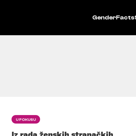
GenderFacts
U FOKUSU
Iz rada ženskih stranačkih