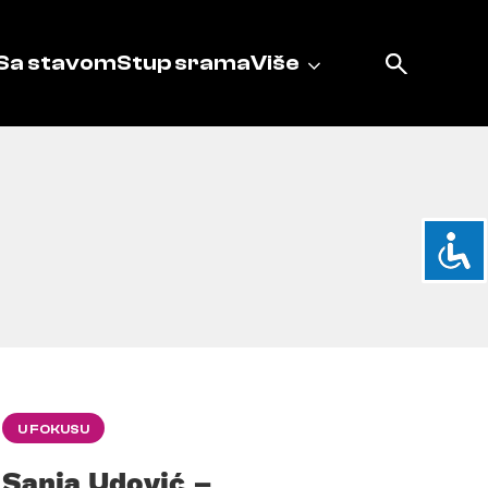
Sa stavom
Stup srama
Više
U FOKUSU
Sanja Udović –