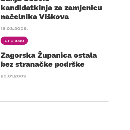
kandidatkinja za zamjenicu
načelnika Viškova
13.03.2009.
U FOKUSU
Zagorska Županica ostala
bez stranačke podrške
26.01.2009.