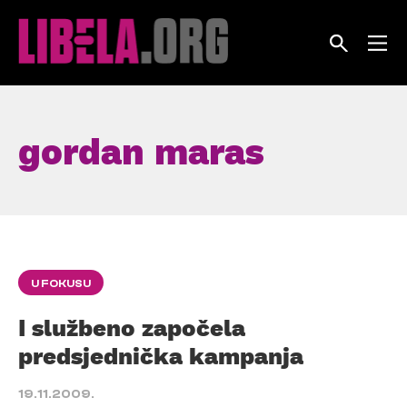
Skip
to
content
gordan maras
U FOKUSU
I službeno započela
predsjednička kampanja
19.11.2009.