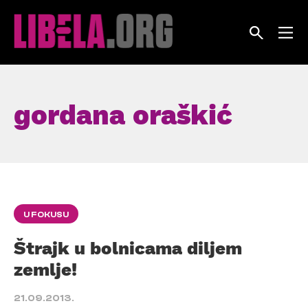
Skip
to
content
gordana oraškić
U FOKUSU
Štrajk u bolnicama diljem
zemlje!
21.09.2013.