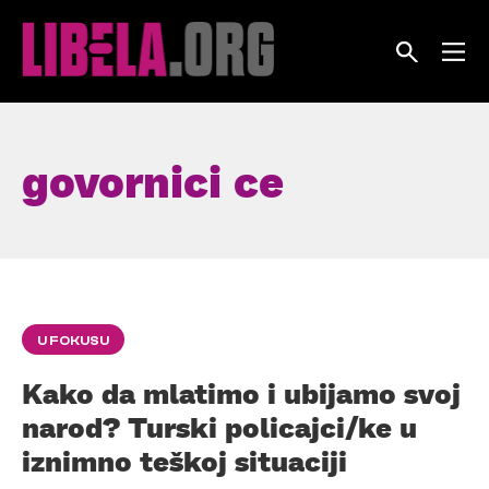
Skip
to
content
govornici ce
U FOKUSU
Kako da mlatimo i ubijamo svoj
narod? Turski policajci/ke u
iznimno teškoj situaciji