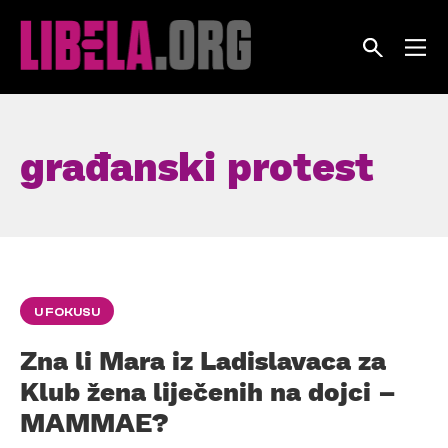
Skip
to
content
građanski protest
U FOKUSU
Zna li Mara iz Ladislavaca za
Klub žena liječenih na dojci –
MAMMAE?