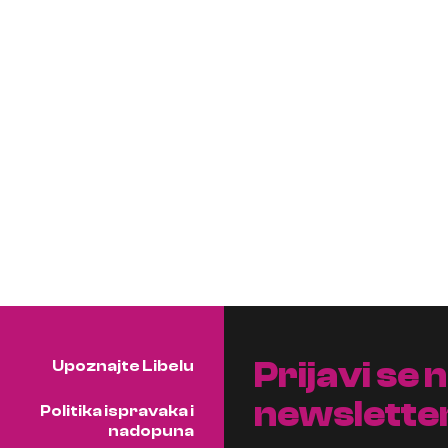
Prijavi se 
Upoznajte Libelu
newslette
Politika ispravaka i
nadopuna