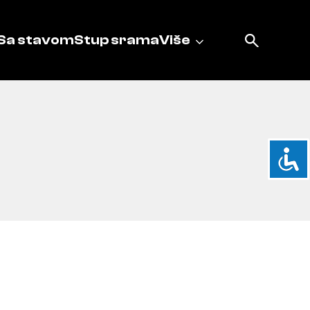
Sa stavom
Stup srama
Više