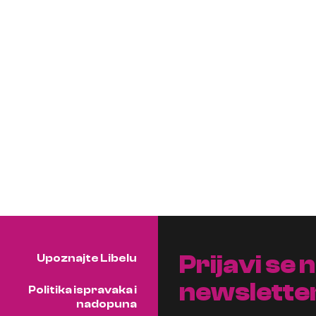
Prijavi se 
Upoznajte Libelu
newslette
Politika ispravaka i
nadopuna