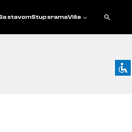
Sa stavom
Stup srama
Više