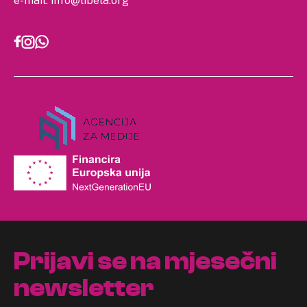
e-mail:
info@libela.org
Prijavi se na mjesečni
newsletter