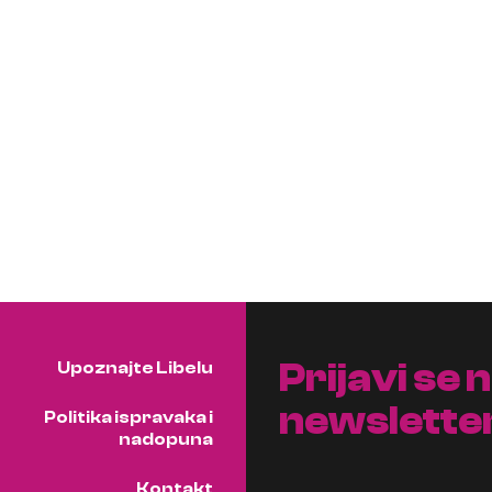
Prijavi se 
Upoznajte Libelu
newslette
Politika ispravaka i
nadopuna
Kontakt