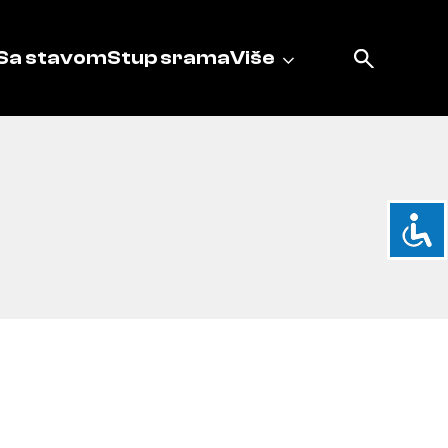
Sa stavom
Stup srama
Više