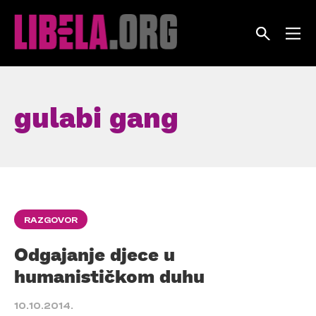
Skip
to
content
gulabi gang
RAZGOVOR
Odgajanje djece u
humanističkom duhu
10.10.2014.