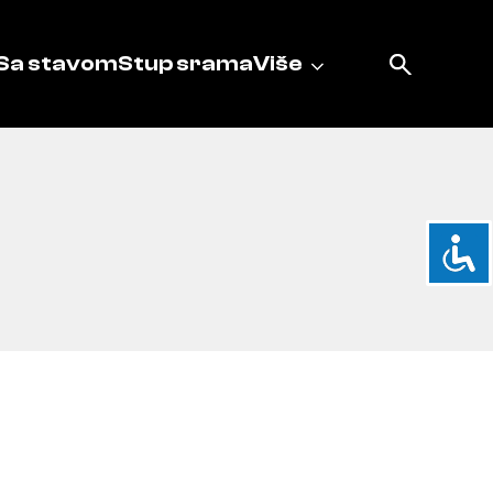
Sa stavom
Stup srama
Više