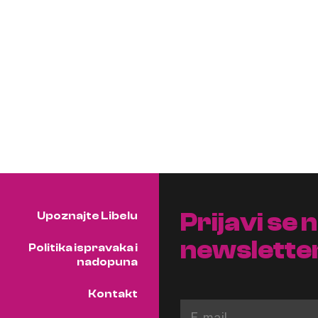
Prijavi se 
Upoznajte Libelu
newslette
Politika ispravaka i
nadopuna
Kontakt