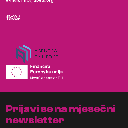
e-mail:
info@libela.org
Prijavi se na mjesečni
newsletter