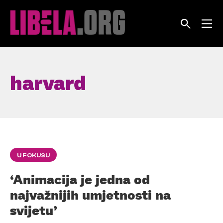
Skip
to
content
harvard
U FOKUSU
‘Animacija je jedna od
najvažnijih umjetnosti na
svijetu’