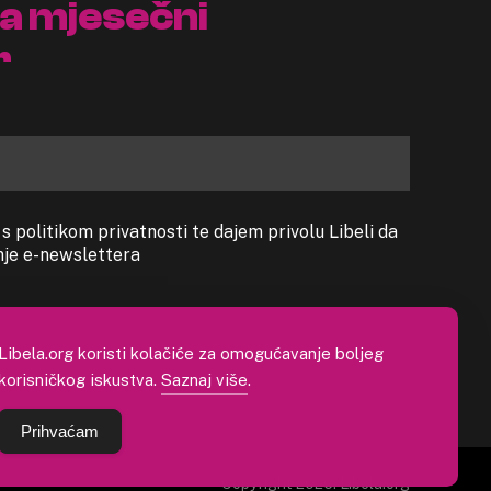
na mjesečni
r
 politikom privatnosti te dajem privolu Libeli da
anje e-newslettera
Libela.org koristi kolačiće za omogućavanje boljeg
korisničkog iskustva.
Saznaj više
.
Prihvaćam
Copyright 2026. Libela.org