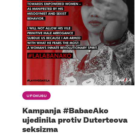
U FOKUSU
Kampanja #BabaeAko
ujedinila protiv Duterteova
seksizma