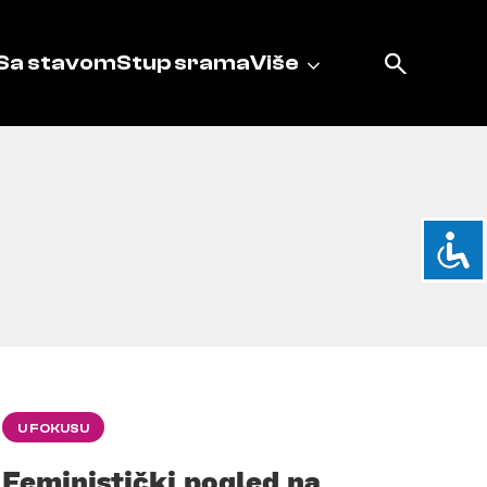
Sa stavom
Stup srama
Više
U FOKUSU
Feministički pogled na