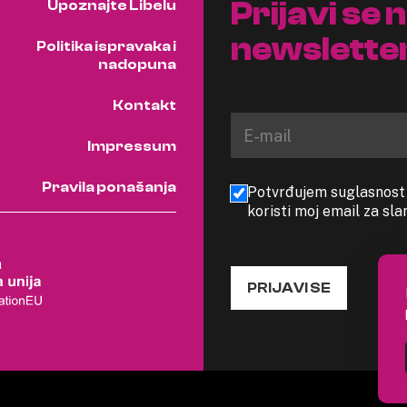
Prijavi se 
Upoznajte Libelu
newslette
Politika ispravaka i
nadopuna
Kontakt
Impressum
Pravila ponašanja
Potvrđujem suglasnost s
koristi moj email za sl
PRIJAVI SE