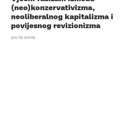
(neo)konzervativizma,
neoliberalnog kapitalizma i
povijesnog revizionizma
20.12.2016.