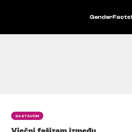
GenderFacts
SA STAVOM
Vječni fašizam između