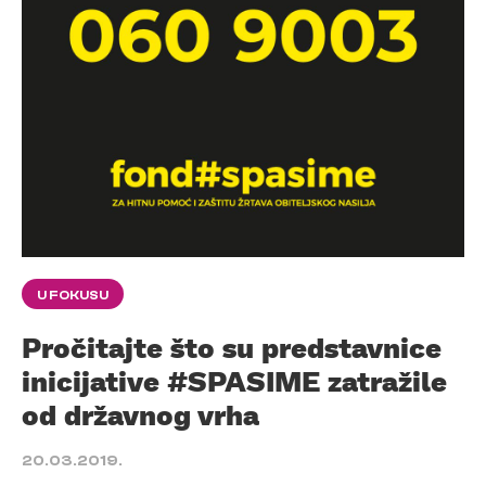
U FOKUSU
Pročitajte što su predstavnice
inicijative #SPASIME zatražile
od državnog vrha
20.03.2019.