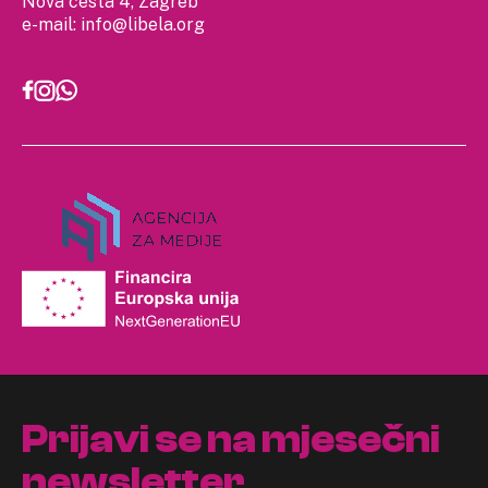
Nova cesta 4, Zagreb
e-mail:
info@libela.org
Prijavi se na mjesečni
newsletter