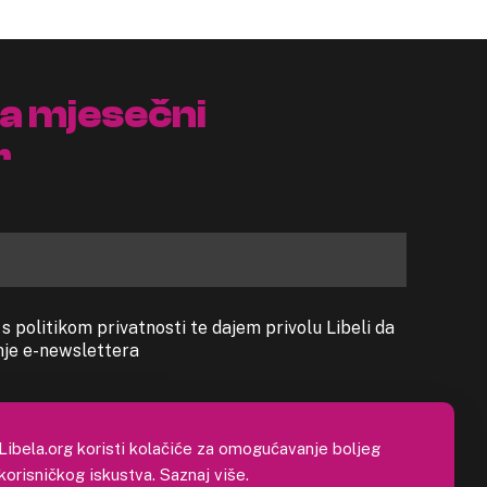
na mjesečni
r
 politikom privatnosti te dajem privolu Libeli da
anje e-newslettera
Libela.org koristi kolačiće za omogućavanje boljeg
korisničkog iskustva.
Saznaj više
.