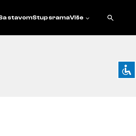
Sa stavom
Stup srama
Više