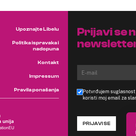
Prijavi se 
Upoznajte Libelu
newslette
Politika ispravaka i
nadopuna
Kontakt
Impressum
Pravila ponašanja
Potvrđujem suglasnost s
koristi moj email za sl
PRIJAVI SE