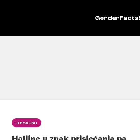
GenderFacts
U FOKUSU
Haljine u znak prisjećanja na