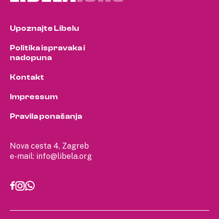
Upoznajte Libelu
Politika ispravaka i
nadopuna
Kontakt
Impressum
Pravila ponašanja
Nova cesta 4, Zagreb
e-mail:
info@libela.org