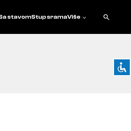
Sa stavom
Stup srama
Više