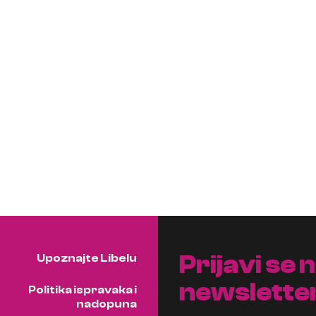
Prijavi se 
Upoznajte Libelu
newslette
Politika ispravaka i
nadopuna